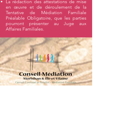
La rédaction des attestations de mise
en œuvre et de déroulement de la
Tentative de Médiation Familiale
Préalable Obligatoire, que les parties
pourront présenter au Juge aux
Affaires
Familiales.
Où me rencontrer ?
Retrouvez-moi dans l’un de mes deux
cabinets de conseil conjugal et de
médiation familiale, à Rennes ou à
Vannes. Prenez contact avec moi pour
programmer un rendez-vous.