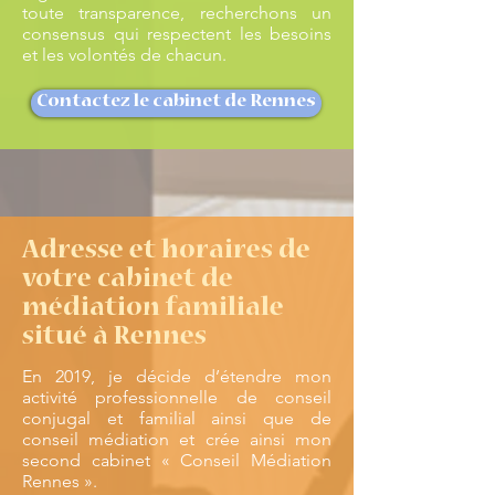
toute transparence, recherchons un
consensus qui respectent les besoins
et les volontés de chacun.
Contactez le cabinet de Rennes
Adresse et horaires de
votre cabinet de
médiation familiale
situé à Rennes
En 2019, je décide d’étendre mon
activité professionnelle de conseil
conjugal et familial ainsi que de
conseil médiation et crée ainsi mon
second cabinet « Conseil Médiation
Rennes ».