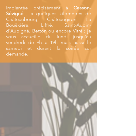
Implantée précisément à
Cesson-
Sévigné
; à quelques kilomètres de
Châteaubourg, Châteaugiron, La
Bouëxière, Liffré, Saint-Aubin-
d’Aubigné, Betton ou encore Vitré ; je
vous accueille du lundi jusqu’au
vendredi de 9h à 19h mais aussi le
samedi et durant la soirée sur
demande.